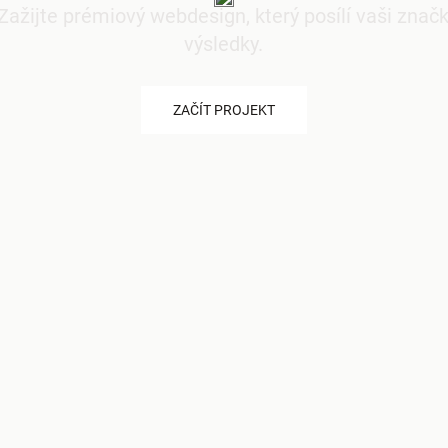
Zažijte prémiový webdesign, který posílí vaši znač
výsledky.
ZAČÍT PROJEKT