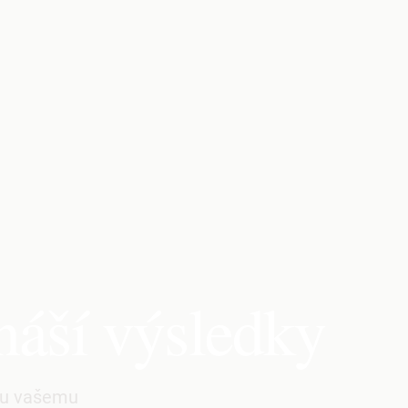
náší výsledky
íru vašemu