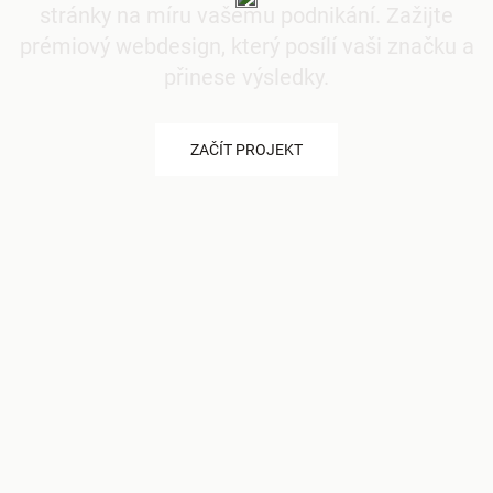
stránky na míru vašemu podnikání. Zažijte
prémiový webdesign, který posílí vaši značku a
přinese výsledky.
ZAČÍT PROJEKT