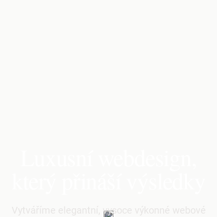
Luxusní webdesign,
který přináší výsledky
Vytváříme elegantní, vysoce výkonné webové