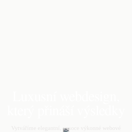
Luxusní webdesign,
který přináší výsledky
Vytváříme elegantní, vysoce výkonné webové