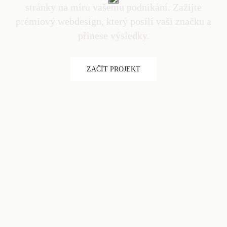
stránky na míru vašemu podnikání. Zažijte
prémiový webdesign, který posílí vaši značku a
přinese výsledky.
ZAČÍT PROJEKT